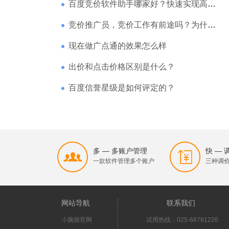
百度竞价软件助手哪家好？快速实现高回报哪家强？
竞价推广员，竞价工作有前途吗？为什么待遇那么高
现在做广点通的效果怎么样
出价和点击价格区别是什么？
百度信誉星级是如何评定的？
多 — 多账户管理
快 —
一款软件管理多个账户
三种调
网站导航
联系我们
小脑袋官网
试用热线：025-68781226