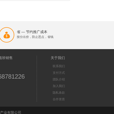
省 — 节约推广成本
按分出价，防止恶点，省钱
值班销售
关于我们
联系我们
支付方式
68781226
团队介绍
加入我们
隐私条款
合作资质
苏首屏信息产业有限公司