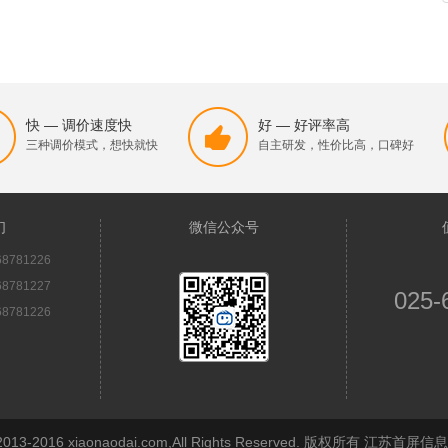
快 — 调价速度快
好 — 好评率高
三种调价模式，想快就快
自主研发，性价比高，口碑好
们
微信公众号
8781226
8781227
025-
8781226
© 2013-2016 xiaonaodai.com,All Rights Reserved. 版权所有 江