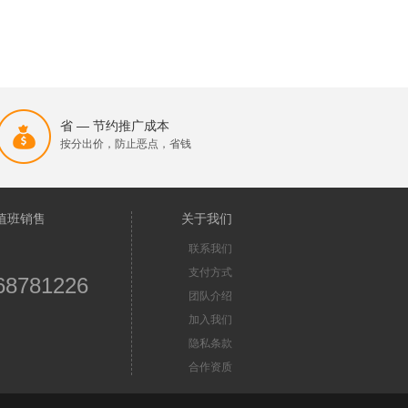
省 — 节约推广成本
按分出价，防止恶点，省钱
值班销售
关于我们
联系我们
支付方式
68781226
团队介绍
加入我们
隐私条款
合作资质