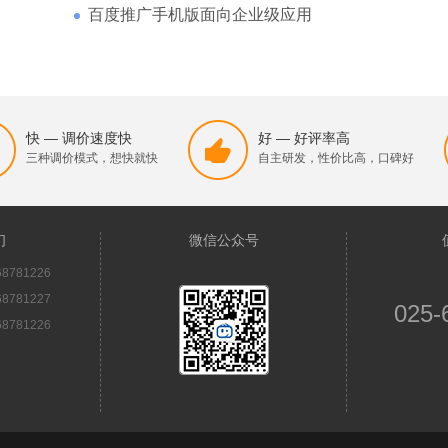
百度推广手机版面向企业级应用
快 — 调价速度快
好 — 好评率高
三种调价模式，想快就快
自主研发，性价比高，口碑好
们
微信公众号
8781226
8781227
025-
8781226