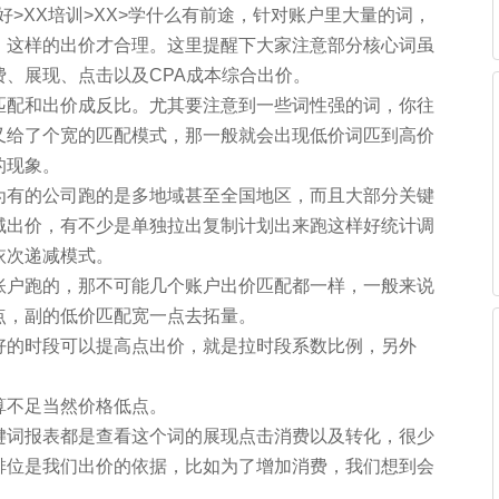
好>XX培训>XX>学什么有前途，针对账户里大量的词，
，这样的出价才合理。这里提醒下大家注意部分核心词虽
、展现、点击以及CPA成本综合出价。
匹配和出价成反比。尤其要注意到一些词性强的词，你往
又给了个宽的匹配模式，那一般就会出现低价词匹到高价
的现象。
为有的公司跑的是多地域甚至全国地区，而且大部分关键
域出价，有不少是单独拉出复制计划出来跑这样好统计调
依次递减模式。
账户跑的，那不可能几个账户出价匹配都一样，一般来说
点，副的低价匹配宽一点去拓量。
好的时段可以提高点出价，就是拉时段系数比例，另外
算不足当然价格低点。
键词报表都是查看这个词的展现点击消费以及转化，很少
排位是我们出价的依据，比如为了增加消费，我们想到会