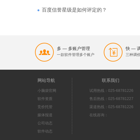
百度信誉星级是如何评定的？
多 — 多账户管理
快 —
一款软件管理多个账户
三种调
网站导航
联系我们
小脑袋官网
试用热线：025-68781226
软件资质
售后热线：025-68781227
竞价托管
渠道热线：025-68781226
媒体报道
在线咨询：
公司动态
软件动态