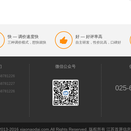
快 — 调价速度快
好 — 好评率高
三种调价模式，想快就快
自主研发，性价比高，口碑好
们
微信公众号
8781226
8781227
025-
8781226
© 2013-2016 xiaonaodai.com,All Rights Reserved. 版权所有 江