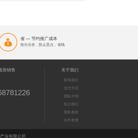
省 — 节约推广成本
按分出价，防止恶点，省钱
值班销售
关于我们
联系我们
支付方式
68781226
团队介绍
加入我们
隐私条款
合作资质
苏首屏信息产业有限公司