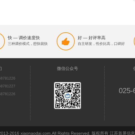
快 — 调价速度快
好 — 好评率高
三种调价模式，想快就快
自主研发，性价比高，口碑好
们
微信公众号
8781226
8781227
025-
8781226
© 2013-2016 xiaonaodai.com,All Rights Reserved. 版权所有 江