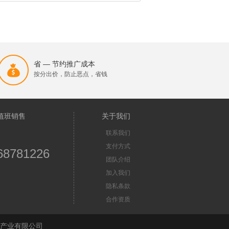
省 — 节约推广成本
按分出价，防止恶点，省钱
值班销售
关于我们
联系我们
支付方式
68781226
团队介绍
加入我们
隐私条款
合作资质
苏首屏信息产业有限公司