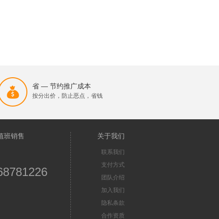
省 — 节约推广成本
按分出价，防止恶点，省钱
值班销售
关于我们
联系我们
支付方式
68781226
团队介绍
加入我们
隐私条款
合作资质