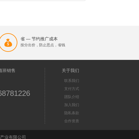
省 — 节约推广成本
按分出价，防止恶点，省钱
值班销售
关于我们
联系我们
支付方式
68781226
团队介绍
加入我们
隐私条款
合作资质
苏首屏信息产业有限公司