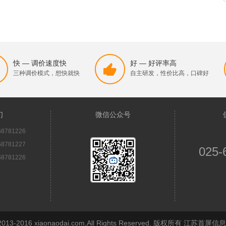
快 — 调价速度快
好 — 好评率高
三种调价模式，想快就快
自主研发，性价比高，口碑好
们
微信公众号
8781226
8781227
025-
8781226
© 2013-2016 xiaonaodai.com,All Rights Reserved. 版权所有 江