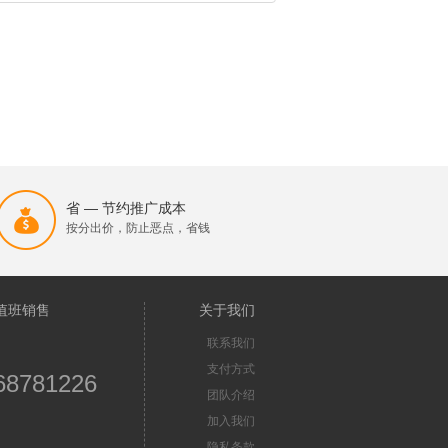
省 — 节约推广成本
按分出价，防止恶点，省钱
值班销售
关于我们
联系我们
支付方式
68781226
团队介绍
加入我们
隐私条款