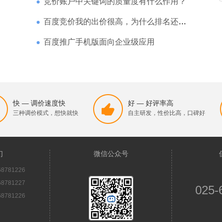
竞价账户中关键词的质量度有什么作用？
百度竞价我的出价很高，为什么排名还是靠后
百度推广手机版面向企业级应用
快 — 调价速度快
好 — 好评率高
三种调价模式，想快就快
自主研发，性价比高，口碑好
们
微信公众号
8781226
8781227
025-
8781226