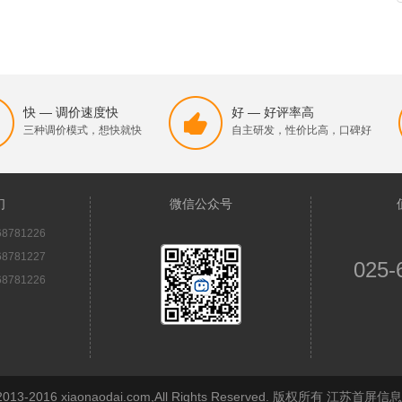
快 — 调价速度快
好 — 好评率高
三种调价模式，想快就快
自主研发，性价比高，口碑好
们
微信公众号
8781226
8781227
025-
8781226
© 2013-2016 xiaonaodai.com,All Rights Reserved. 版权所有 江