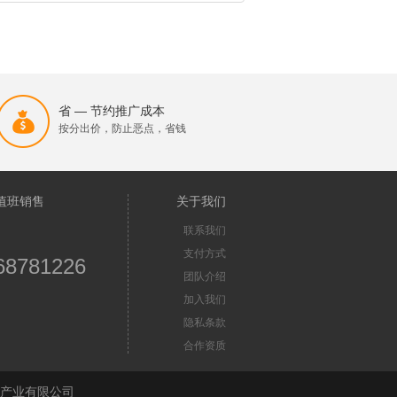
省 — 节约推广成本
按分出价，防止恶点，省钱
值班销售
关于我们
联系我们
支付方式
68781226
团队介绍
加入我们
隐私条款
合作资质
苏首屏信息产业有限公司