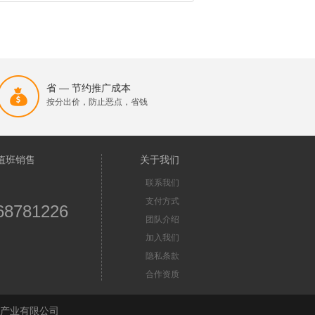
省 — 节约推广成本
按分出价，防止恶点，省钱
值班销售
关于我们
联系我们
支付方式
68781226
团队介绍
加入我们
隐私条款
合作资质
苏首屏信息产业有限公司