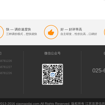
快 — 调价速度快
好 — 好评率高
三种调价模式，想快就快
自主研发，性价比高，口碑好
们
微信公众号
8781226
8781227
025-
8781226
© 2013-2016 xiaonaodai.com,All Rights Reserved. 版权所有 江