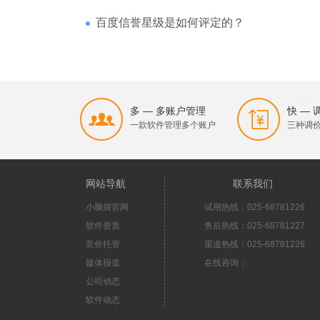
百度信誉星级是如何评定的？
多 — 多账户管理
快 —
一款软件管理多个账户
三种调
网站导航
联系我们
小脑袋官网
试用热线：025-68781226
软件资质
售后热线：025-68781227
竞价托管
渠道热线：025-68781226
媒体报道
在线咨询：
公司动态
软件动态