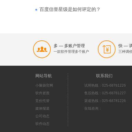
百度信誉星级是如何评定的？
多 — 多账户管理
快 —
一款软件管理多个账户
三种调
网站导航
联系我们
小脑袋官网
试用热线：025-68781226
软件资质
售后热线：025-68781227
竞价托管
渠道热线：025-68781226
媒体报道
在线咨询：
公司动态
软件动态