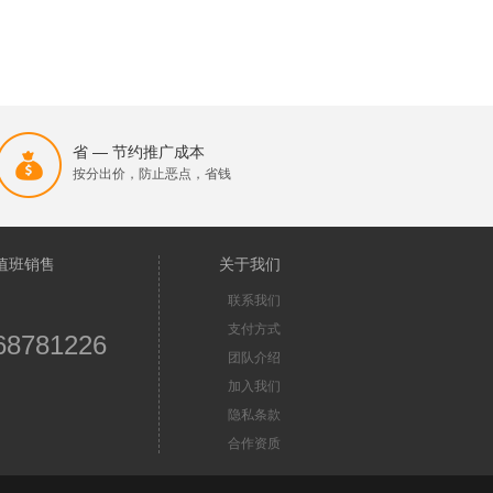
省 — 节约推广成本
按分出价，防止恶点，省钱
值班销售
关于我们
联系我们
支付方式
68781226
团队介绍
加入我们
隐私条款
合作资质