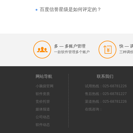
百度信誉星级是如何评定的？
多 — 多账户管理
快 —
一款软件管理多个账户
三种调
网站导航
联系我们
小脑袋官网
试用热线：025-68781226
软件资质
售后热线：025-68781227
竞价托管
渠道热线：025-68781226
媒体报道
在线咨询：
公司动态
软件动态