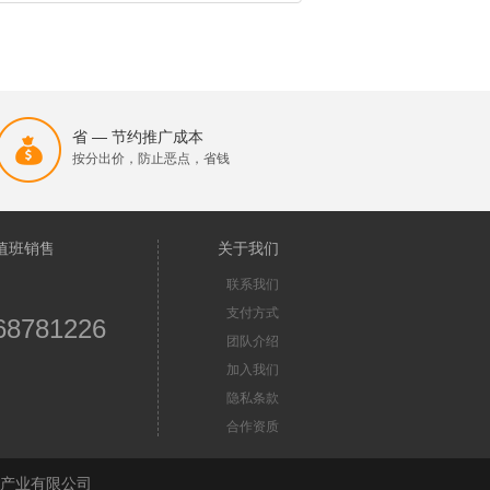
省 — 节约推广成本
按分出价，防止恶点，省钱
值班销售
关于我们
联系我们
支付方式
68781226
团队介绍
加入我们
隐私条款
合作资质
苏首屏信息产业有限公司