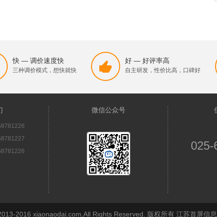
快 — 调价速度快
好 — 好评率高
三种调价模式，想快就快
自主研发，性价比高，口碑好
们
微信公众号
8781226
8781227
025-
8781226
© 2013-2016 xiaonaodai.com,All Rights Reserved. 版权所有 江