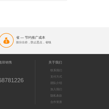
省 — 节约推广成本
按分出价，防止恶点，省钱
值班销售
关于我们
联系我们
支付方式
68781226
团队介绍
加入我们
隐私条款
合作资质