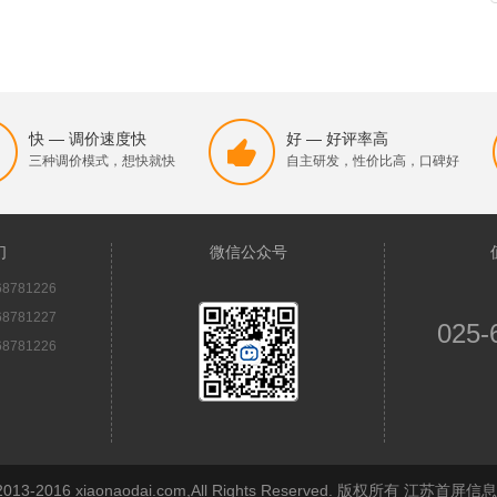
快 — 调价速度快
好 — 好评率高
三种调价模式，想快就快
自主研发，性价比高，口碑好
们
微信公众号
8781226
8781227
025-
8781226
© 2013-2016 xiaonaodai.com,All Rights Reserved. 版权所有 江