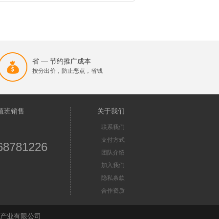
省 — 节约推广成本
按分出价，防止恶点，省钱
值班销售
关于我们
联系我们
支付方式
68781226
团队介绍
加入我们
隐私条款
合作资质
苏首屏信息产业有限公司