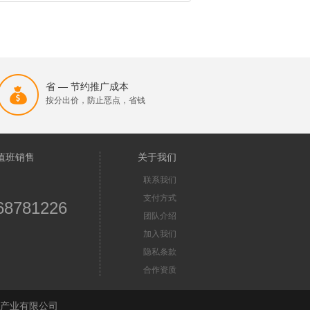
省 — 节约推广成本
按分出价，防止恶点，省钱
值班销售
关于我们
联系我们
支付方式
68781226
团队介绍
加入我们
隐私条款
合作资质
苏首屏信息产业有限公司