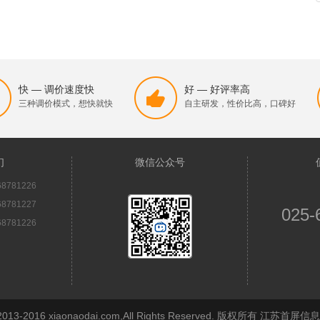
快 — 调价速度快
好 — 好评率高
三种调价模式，想快就快
自主研发，性价比高，口碑好
们
微信公众号
8781226
8781227
025-
8781226
© 2013-2016 xiaonaodai.com,All Rights Reserved. 版权所有 江