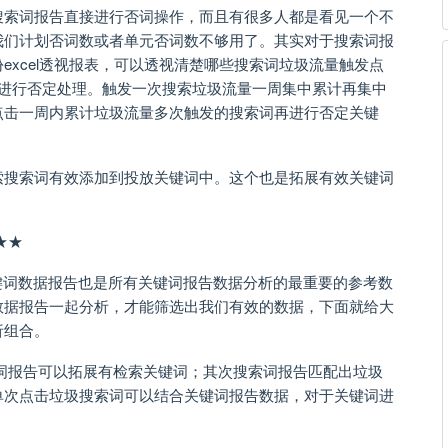
搜索词报告直接进行否词操作，而且有很多人都是看见一个不
我们计划否词数或者单元否词数不够用了。其实对于搜索词报
excel透视报表，可以透视清楚哪些搜索词垃圾流量触发点
量进行否定处理。触发一次搜索垃圾流量一周集中累计再集中
点击一周内累计垃圾流量多次触发的搜索词再进行否定关键
索搜索词有效添加到投放关键词中。这个也是拓展有效关键词
★★
键词数据报告也是所有关键词报告数据分析的最重要的参考数
数据报告一起分析，才能筛选出我们有效的数据，下面就给大
析组合。
词报告可以拓展有检索关键词；其次搜索词报告匹配出垃圾
单次点击垃圾搜索词可以结合关键词报告数据，对于关键词进