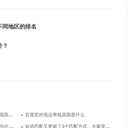
不同地区的排名
价？
家强？
百度竞价抵达率低原因是什么
那么高
短语匹配又更新了3个匹配方式，大家是如何理解的