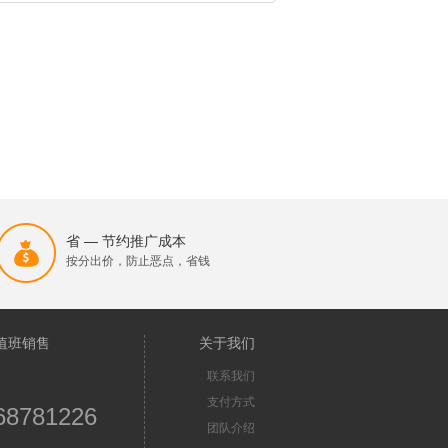
省 — 节约推广成本
按分出价，防止恶点，省钱
值班销售
关于我们
联系我们
支付方式
68781226
团队介绍