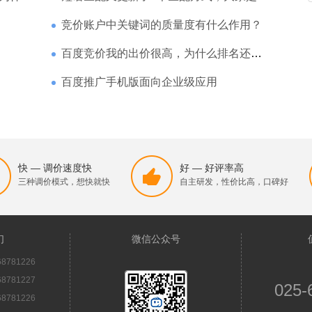
竞价账户中关键词的质量度有什么作用？
百度竞价我的出价很高，为什么排名还是靠后
百度推广手机版面向企业级应用
快 — 调价速度快
好 — 好评率高
三种调价模式，想快就快
自主研发，性价比高，口碑好
们
微信公众号
8781226
8781227
025-
8781226