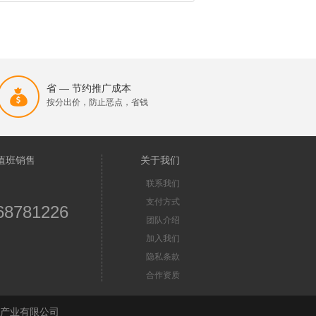
省 — 节约推广成本
按分出价，防止恶点，省钱
值班销售
关于我们
联系我们
支付方式
68781226
团队介绍
加入我们
隐私条款
合作资质
苏首屏信息产业有限公司