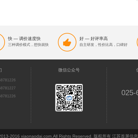
快 — 调价速度快
好 — 好评率高
三种调价模式，想快就快
自主研发，性价比高，口碑好
们
微信公众号
8781226
8781227
025-
8781226
© 2013-2016 xiaonaodai.com,All Rights Reserved. 版权所有 江