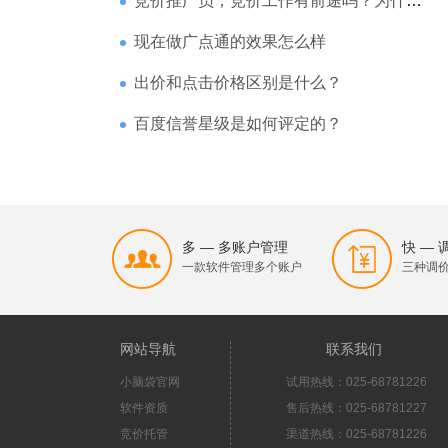
竞价推广员，竞价工作有前途吗？为什么待遇那么高
现在做广点通的效果怎么样
出价和点击价格区别是什么？
百度信誉星级是如何评定的？
多 — 多账户管理
快 —
一款软件管理多个账户
三种调
网站导航
联系我们
小脑袋官网
试用热线：025-68781226
软件资质
售后热线：025-68781227
竞价托管
渠道热线：025-68781226