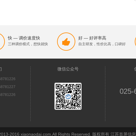
快 — 调价速度快
好 — 好评率高
三种调价模式，想快就快
自主研发，性价比高，口碑好
们
微信公众号
8781226
8781227
025-
8781226
© 2013-2016 xiaonaodai.com,All Rights Reserved. 版权所有 江