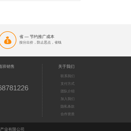
省 — 节约推广成本
按分出价，防止恶点，省钱
值班销售
关于我们
联系我们
支付方式
68781226
团队介绍
加入我们
隐私条款
合作资质
苏首屏信息产业有限公司