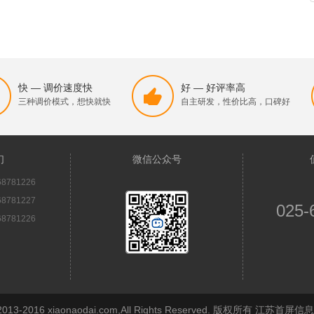
快 — 调价速度快
好 — 好评率高
三种调价模式，想快就快
自主研发，性价比高，口碑好
们
微信公众号
8781226
8781227
025-
8781226
© 2013-2016 xiaonaodai.com,All Rights Reserved. 版权所有 江