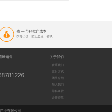
省 — 节约推广成本
按分出价，防止恶点，省钱
值班销售
关于我们
联系我们
支付方式
68781226
团队介绍
加入我们
隐私条款
合作资质
苏首屏信息产业有限公司