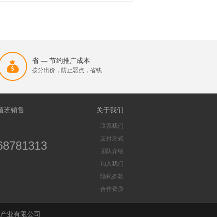
省 — 节约推广成本
按分出价，防止恶点，省钱
值班销售
关于我们
联系我们
支付方式
68781313
团队介绍
加入我们
隐私条款
合作资质
苏首屏信息产业有限公司