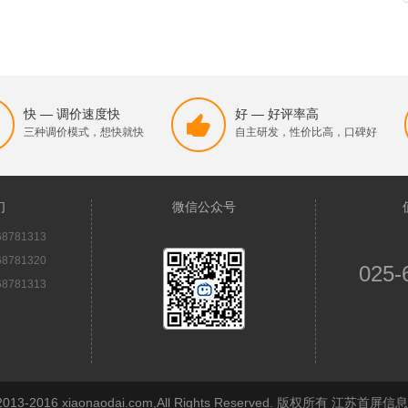
快 — 调价速度快
好 — 好评率高
三种调价模式，想快就快
自主研发，性价比高，口碑好
们
微信公众号
8781313
8781320
025-
8781313
© 2013-2016 xiaonaodai.com,All Rights Reserved. 版权所有 江