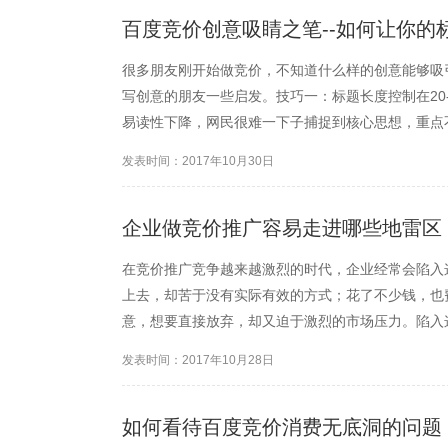
百度竞价创意吸睛之笔--如何让你的
很多朋友刚开始做竞价，不知道什么样的创意能够吸
写创意的朋友一些启发。技巧一：标题长度控制在20
易读性下降，网民很难一下子捕捉到核心思想，重点
促使网民点击行动的能力有所下降；因此标题的长度，
发表时间：2017年10月30日
验与推广效果。技...
企业做竞价推广容易走进哪些地雷区
在竞价推广竞争越来越激烈的时代，企业经常会陷入
上去，却苦于没有实际有效的方式；花了不少钱，也
意，想要直接放弃，却又迫于激烈的市场压力。陷入
舟，下血本攻破这一战场，最普遍的方式就是自己培
发表时间：2017年10月28日
式，都将是一场持久战。如果...
如何看待百度竞价消费无底洞的问题