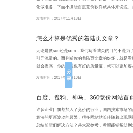
化做准备，下面小脑袋百度竞价软件就具体来说说。
常。比如你的所有的关键词里面是不是有出现不宜推
发表时间：2017年11月13日
入了审核。一般来说，你账户...
怎么才算是优秀的着陆页文章？
无论是做seo还是sem，我们写着陆页的目的不是
引导流量的。而判断你的着陆页文章的好坏，就是看
就会提高，你的创意也有好的质量度，就可以更加容
呢？这个很多人都在讨论的，但是要注意的是现在搜
发表时间：2017年11月10日
容可能是很久之前的老...
百度、搜狗、神马、360竞价网站首
许多企业目前都加入了竞价的行业，国内搜索市场的
算法的更新波动的频繁，很多网站站长伴随着出现网
总结前辈们解决方法？共大家参考，希望能够帮助到
度算法的误判断致使网站首页排名全没有，深入分析