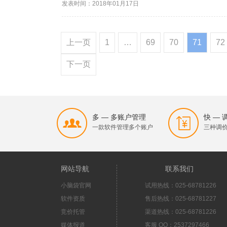
发表时间：2018年01月17日
理一个账户...
上一页
1
…
69
70
71
72
下一页
多 — 多账户管理
快 —
一款软件管理多个账户
三种调
网站导航
联系我们
小脑袋官网
试用热线：025-68781226
软件资质
售后热线：025-68781227
竞价托管
渠道热线：025-68781226
媒体报道
客服 QQ：2537297466