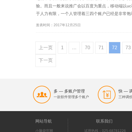
验。而且一般来说推广会以百度为重点，移动端以u
于人力有限，一个人管理着三四个账户已经是非常饱
如何才能高效管理呢？ 首先竞价员每天要做的第一
发表时间：2017年12月25日
整理。通过这样的事情...
上一页
1
…
70
71
72
73
下一页
多 — 多账户管理
快 —
一款软件管理多个账户
三种调
网站导航
联系我们
小脑袋官网
试用热线：025-68781226