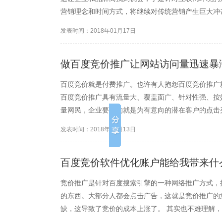
营销理念和时间方式，将继续对传统营销产生巨大冲
主要体现字啊对市场细分的标准与方法、对消费者作
发表时间：2018年01月17日
的制定等方面。面对这一...
做百度竞价推广让网站访问量迅速暴
百度竞价就是付费推广。也许有人抱怨百度竞价推广
百度竞价推广具有流量大、覆盖面广、针对性强、按
量网民，企业要做的就是为有意向的潜在客户的点击
的锁定、地域匹配、时间定向能更精确的匹配目标客
发表时间：2018年01月13日
的优化来不断的提升投资回...
百度竞价软件优化账户能给我带来什
竞价推广是针对百度搜索引擎的一种网络推广方式，
的东西。大部分人都会点击广告，这就是竞价推广的
缺，这导致了竞价的成本上涨了。 其实也不难理解，
争难度是原先的四倍。同时竞争的成本上涨有些人上