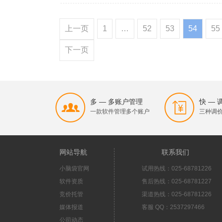
上一页
1
…
52
53
54
55
下一页
多 — 多账户管理
快 —
一款软件管理多个账户
三种调
网站导航
联系我们
小脑袋官网
试用热线：025-68781226
软件资质
售后热线：025-68781227
竞价托管
渠道热线：025-68781226
媒体报道
客服 QQ：2537297466
公司动态