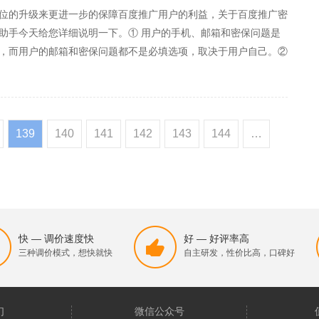
位的升级来更进一步的保障百度推广用户的利益，关于百度推广密
助手今天给您详细说明一下。① 用户的手机、邮箱和密保问题是
，而用户的邮箱和密保问题都不是必填选项，取决于用户自己。②
者地址？每一个账户只可以绑定一个邮箱或者地址，但是一个邮箱
139
140
141
142
143
144
…
快 — 调价速度快
好 — 好评率高
三种调价模式，想快就快
自主研发，性价比高，口碑好
们
微信公众号