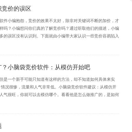
识竞价的误区
软件小编抱怨，竞价的效果不太好，除非对关键词不断的加价，才
样吗？小编想问你们真的了解竞价吗？通过听取他们的描述，小编
多的误区没有认识到。下面就由小编带大家认识一些竞价容易陷入
度首先我们要了解的是质量度的概念，实际上对质量度百度并没有一
广？小脑袋竞价软件：从模仿开始吧
但是一个新手可能只知道有这样的方法，却不知道如何具体来实
p，情况很惨，流量和人气非常低。小脑袋竞价软件建议：从模仿开
人气很旺，你就可以去模仿哪个。看看他是怎么做推广的，是如何
软文，博友互访加上外链和seo优化。说说小脑袋竞价软件自己的
题