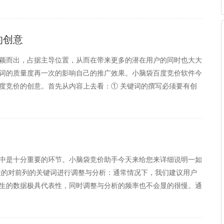
的创意
颖而出，占据主导位置，从而在带来更多的潜在用户的同时也大大
词的质量度再一次的影响自己的推广效果。小脑袋百度竞价软件今
度竞价的创意。首先从内容上去看：① 关键词的撰写必须要有创
要求，激发出网民的兴趣，从而带来关注；② 在创意当中包含的
中是十分重要的环节。小脑袋竞价助手今天来给您来详细说明一如
性的对前列的关键词进行调整与分析：通常情况下，我们建议用户
生的数据极具代表性，同时调整与分析的频率也不会显的很慢。通
转换率。如果关键词的转换率较低的或者达不到预期目标的时候，