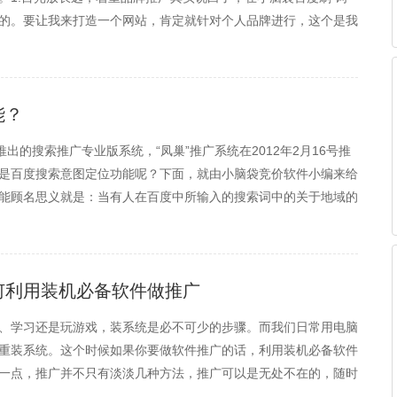
的。要让我来打造一个网站，肯定就针对个人品牌进行，这个是我
来的收益要远远大于付出。2.推广分清主次，但是细节却不放过推
能？
所推出的搜索推广专业版系统，“凤巢”推广系统在2012年2月16号推
是百度搜索意图定位功能呢？下面，就由小脑袋竞价软件小编来给
能顾名思义就是：当有人在百度中所输入的搜索词中的关于地域的
度所搜索出来的页面中就有可能会出现您的推广内容。比如说您正
何利用装机必备软件做推广
、学习还是玩游戏，装系统是必不可少的步骤。而我们日常用电脑
重装系统。这个时候如果你要做软件推广的话，利用装机必备软件
一点，推广并不只有淡淡几种方法，推广可以是无处不在的，随时
式之一就是利用用户频繁的重新装机的操作，打造了一个高装机量