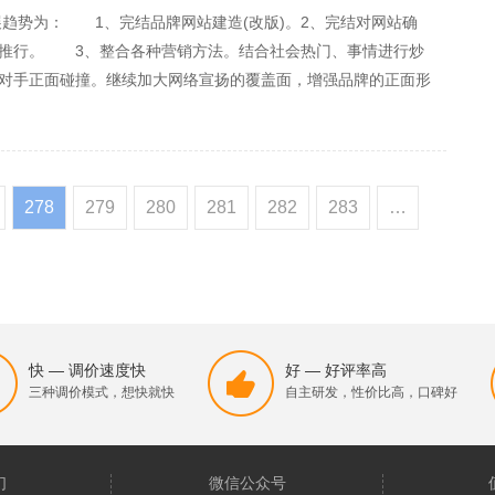
展趋势为： 1、完结品牌网站建造(改版)。2、完结对网站确
营推行。 3、整合各种营销方法。结合社会热门、事情进行炒
对手正面碰撞。继续加大网络宣扬的覆盖面，增强品牌的正面形
受竞价推广市场大背景影响，新闻等前言途径本钱提高，唯一选用
278
279
280
281
282
283
…
快 — 调价速度快
好 — 好评率高
三种调价模式，想快就快
自主研发，性价比高，口碑好
们
微信公众号