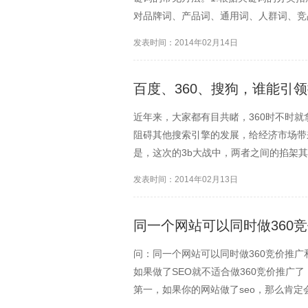
对品牌词、产品词、通用词、人群词、竞
字、缩写、属性等不同的功能进行扩展。
发表时间：2014年02月14日
问词前后缀进行扩展3....
百度、360、搜狗，谁能引
近年来，大家都有目共睹，360时不时
阻碍其他搜索引擎的发展，给经济市场带
是，这次的3b大战中，两者之间的掐架
是价值每年200多亿人民币的搜索引擎
发表时间：2014年02月13日
了中国搜索引...
同一个网站可以同时做360竞
问：同一个网站可以同时做360竞价推广
如果做了SEO就不适合做360竞价推广
第一，如果你的网站做了seo，那么肯定
价推广就不合适了，因为这样有可能用户