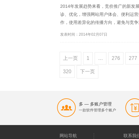
2014年发展趋势来看，竞价推广的新发
诊、优化，增强网站用户体会、便利运
作，使用差异化的传播方向，避免与竞争
象，为公司战略方向供给撑持。 4、
发表时间：2014年02月07日
量贩式营销照旧性价比最高...
上一页
1
…
276
277
320
下一页
多 — 多账户管理
一款软件管理多个账户
网站导航
联系我