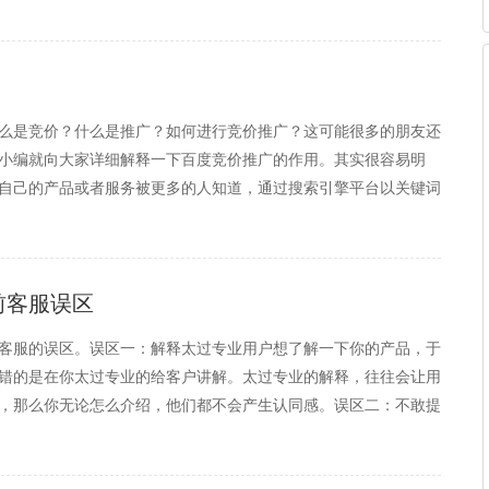
么是竞价？什么是推广？如何进行竞价推广？这可能很多的朋友还
小编就向大家详细解释一下百度竞价推广的作用。其实很容易明
自己的产品或者服务被更多的人知道，通过搜索引擎平台以关键词
做推广的企业商家自然需要支付一定的费用。而搜索引擎的任务就
前客服误区
客服的误区。误区一：解释太过专业用户想了解一下你的产品，于
错的是在你太过专业的给客户讲解。太过专业的解释，往往会让用
，那么你无论怎么介绍，他们都不会产生认同感。误区二：不敢提
的越高，提成就越高，但是又担心价格高了客户不会接受，反而卖