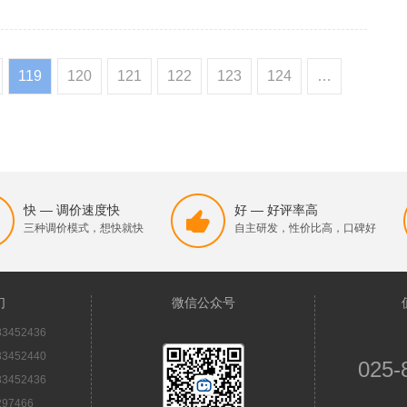
119
120
121
122
123
124
…
快 — 调价速度快
好 — 好评率高
三种调价模式，想快就快
自主研发，性价比高，口碑好
们
微信公众号
3452436
3452440
025-
3452436
97466