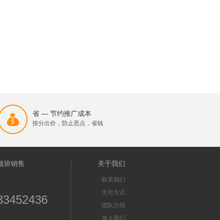
省 — 节约推广成本
按分出价，防止恶点，省钱
值班销售
关于我们
联系我们
支付方式
83452436
团队介绍
加入我们