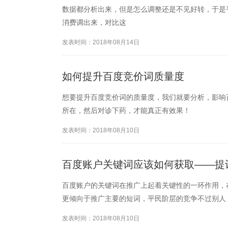
数据都分析出来，但是怎么调整还是不见好转，于是
消费调出来，对比这
发表时间：2018年08月14日
如何提升百度竞价词质量度
想要提升百度竞价词的质量度，我们就要分析，影响
所在，然后对诊下药，才能真正有效果！
发表时间：2018年08月10日
百度账户关键词应该如何获取——提
百度账户的关键词在推广上起着关键性的一环作用，
更倾向于推广主要的短词，平民阶层的竞争不过别人
发表时间：2018年08月10日