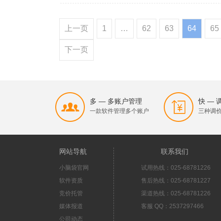
上一页
1
…
62
63
64
65
下一页
多 — 多账户管理
快 —
一款软件管理多个账户
三种调
网站导航
联系我们
小脑袋官网
试用热线：025-68781226
软件资质
售后热线：025-68781227
竞价托管
渠道热线：025-68781226
媒体报道
客服 QQ：2537297466
公司动态