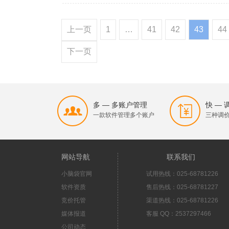
上一页
1
…
41
42
43
44
下一页
多 — 多账户管理
快 —
一款软件管理多个账户
三种调
网站导航
联系我们
小脑袋官网
试用热线：025-68781226
软件资质
售后热线：025-68781227
竞价托管
渠道热线：025-68781226
媒体报道
客服 QQ：2537297466
公司动态