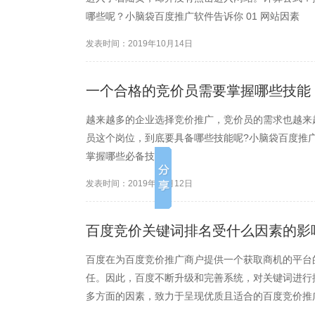
哪些呢？小脑袋百度推广软件告诉你 01 网站因素
发表时间：2019年10月14日
一个合格的竞价员需要掌握哪些技能
越来越多的企业选择竞价推广，竞价员的需求也越来
员这个岗位，到底要具备哪些技能呢?小脑袋百度推
掌握哪些必备技能。
发表时间：2019年10月12日
百度竞价关键词排名受什么因素的影
百度在为百度竞价推广商户提供一个获取商机的平台
任。因此，百度不断升级和完善系统，对关键词进行
多方面的因素，致力于呈现优质且适合的百度竞价推
百度竞价查排名排名工具告诉你，影响排名展现的因