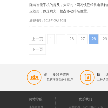
随着智能手机的普及，大家的上网习惯已经从电脑转
应趋势，做足功夫，抢占移动排名位置。
发表时间：2019年09月10日
上一页
1
…
26
27
28
29
下一页
多 — 多账户管理
快 —
一款软件管理多个账户
三种调
网站导航
联系我们
小脑袋官网
试用热线：025-68781226