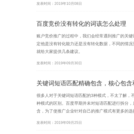
发表时间：2019年10月08日
百度竞价没有转化的词该怎么处理
账户竞价推广的过程中，我们会经常遇到推广的关键
定他是没有转化能力还是没有转化数据，不同的情况
就给大家提供几条建议。
发表时间：2019年09月30日
关键词短语匹配精确包含，核心包含
很多人对于关键词短语匹配的3种模式，不太了解，
种模式的区别。百度早期并未对短语匹配进行拆分，
含，为了使推广企业针对自己的推广模式有更多的选
发表时间：2019年09月25日