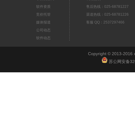
软件资质
售后热线：025-68781227
竞价托管
渠道热线：025-68781226
媒体报道
客服 QQ：2537297466
公司动态
软件动态
Copyright © 2013-2
苏公网安备3201