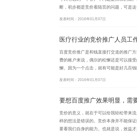
断，初步都是竞价着陆页的问题，可是这
小脑袋竞价软件要是站在这位客户的角度
发表时间：2016年01月07日
道，着陆页往往都是百度竞价...
医疗行业的竞价推广人员工
百度竞价推广是和钱直接打交道的推广方
费的账户来说，偶尔的松懈还是可以接受
懈。因为一个点击，就有可能是好几百钱
的工作规范。下面小脑袋官网就来给大家
发表时间：2016年01月07日
建推广计划和单元的时候，要...
要想百度推广效果明显，需
竞价的意义，就在于可以给我轻松带来流
样的想法是错误的。竞价本身并不能保证
要看我们自身的能力。也就是说，效益才
明显呢？一般来说，需要注意一下几点。