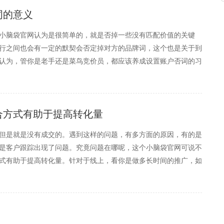
词的意义
小脑袋官网认为是很简单的，就是否掉一些没有匹配价值的关键
行之间也会有一定的默契会否定掉对方的品牌词，这个也是关于到
认为，管你是老手还是菜鸟竞价员，都应该养成设置账户否词的习
，然后根据搜索词报告和转化统计来进行否词。显然，否词的好处
合方式有助于提高转化量
但是就是没有成交的。遇到这样的问题，有多方面的原因，有的是
是客户跟踪出现了问题。究竟问题在哪呢，这个小脑袋官网可说不
式有助于提高转化量。针对于线上，看你是做多长时间的推广，如
个线上客服在线。小脑袋官网看到很多这样的例子，账户24小时推