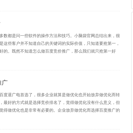
？
多数都是问一些软件的操作方法和技巧。小脑袋官网总结出来，很
是这些客户并不知道自己的关键词的实际价值，只知道要抢第一，
好的。既然不知道怎么做百度竞价推广，那么我们就只抢第一好
不对的。第一名，固然点击率是最高的。但是现在百度竞价上面关
推广
百度退广电首选了，很多企业就算是做优化也开始放弃做优化而转
，最好的方式就是选择竞价排名了，觉得做优化没有什么意义，但
觉得做优化也是非常有必要的。企业放弃做优化而选择百度推广的
说的是原先做优化，现在做百度推广的，而不是那些一上来就做百