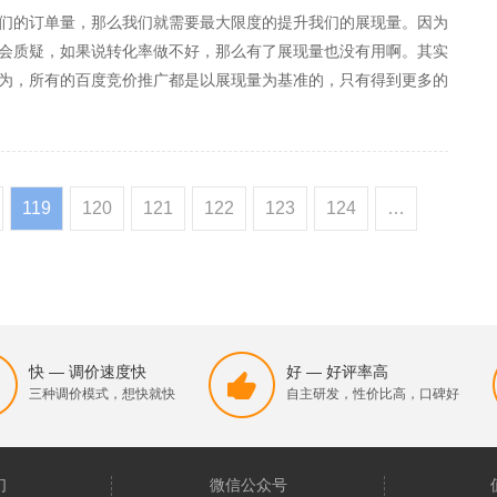
们的订单量，那么我们就需要最大限度的提升我们的展现量。因为
会质疑，如果说转化率做不好，那么有了展现量也没有用啊。其实
为，所有的百度竞价推广都是以展现量为基准的，只有得到更多的
为，一个行业可以只建立一个计划，推广的关键词也不需要过多，
119
120
121
122
123
124
…
快 — 调价速度快
好 — 好评率高
三种调价模式，想快就快
自主研发，性价比高，口碑好
们
微信公众号