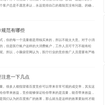
个客户总是不愿意承认，永远觉得自己的着陆页没有问题。的确，
看问题，那着陆页可能是真没有问题。但是小脑袋百度竞价软件知
作规范有哪些
式，你的每一个流量都是用钱买来的，所以不能太大意。对于小消
的，但是医疗账户这样的大消费账户，工作人员可千万不能有松
呢。所以，小脑袋官网认为，医疗行业的竞价推广人员需要有严格
讲解一下医疗行业的竞价推广人员都有哪些工作规范。首先，在创
要注意一下几点
量。很多人都指望着百度竞价可以带来非常可观的成交率，其实这
给你带来效益，竞价能够保证给你带来的是流量，能否带来效益，
是我们认为的百度推广的效果，那么就当是这样的效果要如何才能
 第一，加强对着陆页的更新升级和制作。竞价着陆页是直接和用