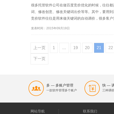
很多托管软件公司在做百度竞价优化的时候，往往都
词、修改创意、修改关键词出价等等。其中，要用到
竞价软件往往是用来做关键词的自动调价，很多客户
件的必要。但是首屏竞价托管的小编却不这么认为。
发表时间：2015年09月19日
就是竞价员在管理账户，管...
上一页
1
…
19
20
21
22
下一页
多 — 多账户管理
快 —
一款软件管理多个账户
三种调
网站导航
联系我们