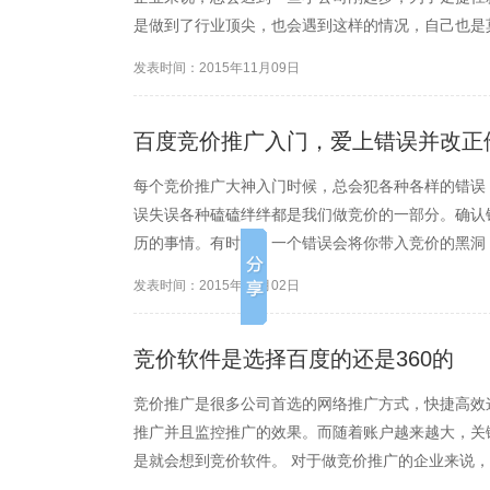
是做到了行业顶尖，也会遇到这样的情况，自己也是
办。其实我们遇到这事，需要站在这些小公司的立场
发表时间：2015年11月09日
熟，是自己去开拓新的方式还...
百度竞价推广入门，爱上错误并改正
每个竞价推广大神入门时候，总会犯各种各样的错误
误失误各种磕磕绊绊都是我们做竞价的一部分。确认
历的事情。有时候，一个错误会将你带入竞价的黑洞
方法解决他们。那么竞价上的错误是什么呢？我们能
发表时间：2015年11月02日
决方法。你有没有通过犯错...
竞价软件是选择百度的还是360的
竞价推广是很多公司首选的网络推广方式，快捷高效
推广并且监控推广的效果。而随着账户越来越大，关
是就会想到竞价软件。 对于做竞价推广的企业来说，
度的还是360的呢？ 让我们先来分析一下竞价软件