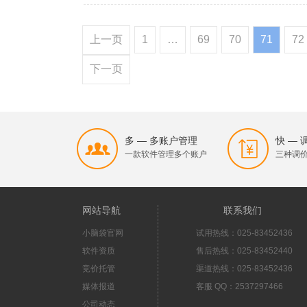
上一页
1
…
69
70
71
72
下一页
多 — 多账户管理
快 —
一款软件管理多个账户
三种调
网站导航
联系我们
小脑袋官网
试用热线：025-83452436
软件资质
售后热线：025-83452440
竞价托管
渠道热线：025-83452436
媒体报道
客服 QQ：2537297466
公司动态