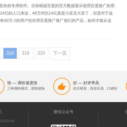
竞价的专用软件。目前根据百度的官方数据显示使用百度推广的用
14亿的人口来说，40万对比14亿真是小巫见大巫了，但是对于这
有40万-1的用户也在用百度推广推广他们的产品，如何才能从这
度推广链接的数量，左侧最多显示10条结果，右侧最多8条结果，
318
319
320
下一页
快 — 调价速度快
好 — 好评率高
三种调价模式，想快就快
自主研发，性价比高，口碑好
们
微信公众号
3452436