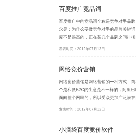
百度推广竞品词
百度推广中的竞品词全称是竞争对手品牌
念是：为什么要做竞争对手的品牌关键词
度不是很高的，正在某几个品牌之间徘徊
地的。考虑到行业秩序问题，有的行业领
发表时间：2012年07月13日
很令人钦佩的。不过对于刚...
网络竞价营销
网络竞价营销是网络营销的一种方式，简
个是和做B2C的生意是不一样的，阿里
面向整个网民的，所以受众更加广泛潜在
或者创造流量，其实说简单一点就是在做
发表时间：2012年07月12日
网络上完成的。现在网络...
小脑袋百度竞价软件