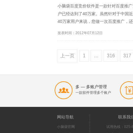
小脑袋百度竞价软件是一款针对百度推广
户已经达到了40万家。虽然针对于中国近
40万家用户来说，您做一次百度推广，还
些竞争对手中脱颖而出呢。想想咱们的百
发表时间：2012年07月12日
一共最多的时...
上一页
1
…
316
317
多 — 多账户管理
一款软件管理多个账户
网站导航
联系我
小脑袋官网
试用热线：025-8