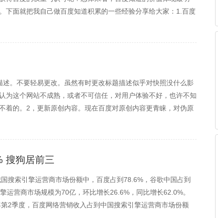
。下面就把我自己做百度知道积累的一些经验分享给大家：1.百度
度产品的网址：当你回答好网友提问时，在参考资料里放下你的网
描述。不要轻易更改。虽然有时更改标题描述似乎对快照没什么影
认为这个网站不成熟，或者不可信任，对用户体验不好，也许不知
不着的。2，更新原创内容。现在百度对原创内容更青睐，对伪原
所以与其这样，还不如用些功夫在写原创内容或者是高度伪原创的
% 搜狗居前三
我国搜索引擎运营商市场份额中，百度占到78.6%，谷歌中国占到
引擎运营商市场规模为70亿，环比增长26.6%，同比增长62.0%。
2年第2季度，百度网络营销收入占到中国搜索引擎运营商市场份额
，百度作为效果营销的互联网媒体的同时，在品牌营销方面也...