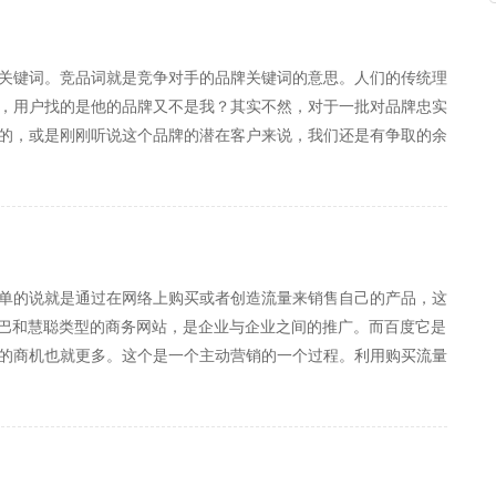
关键词。竞品词就是竞争对手的品牌关键词的意思。人们的传统理
，用户找的是他的品牌又不是我？其实不然，对于一批对品牌忠实
的，或是刚刚听说这个品牌的潜在客户来说，我们还是有争取的余
军企业会制定内部规范，禁止公司员工投放竞品词，做到这一点是
单的说就是通过在网络上购买或者创造流量来销售自己的产品，这
巴巴和慧聪类型的商务网站，是企业与企业之间的推广。而百度它是
的商机也就更多。这个是一个主动营销的一个过程。利用购买流量
广告，广告大家肯定都知道是做神马的，只是这种广告的模式是在