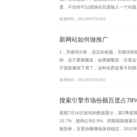
显，不信你可以现场在百度输入一个问题
知道添加网址技巧(1)在网址前添加百
发表时间：2012年07月16日
站，用这样的格式，比如，...
新网站如何做推广
1，关键词分析，设定好标题，关键词和
响，也不要频繁改，如果频繁改，百度会
不觉权重就下滑了，这种东西是看不到摸
创的内容，特别是新站，给你权重很低。
发表时间：2012年07月16日
内容上。3，内部链接。新...
搜索引擎市场份额百度占78
易观7月16日发布的数据显示，第2季度
15.7%，搜狗占到2.9%。同期我国搜索
报告称，百度份额继续保持稳定。201
78.6%，随着搜索引擎媒体化属性渐强