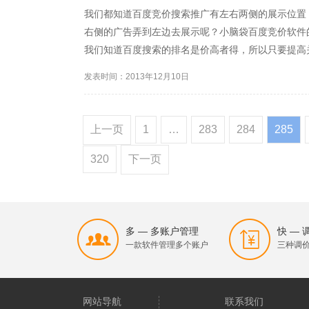
我们都知道百度竞价搜索推广有左右两侧的展示位置
右侧的广告弄到左边去展示呢？小脑袋百度竞价软件
我们知道百度搜索的排名是价高者得，所以只要提高
及时你出再高的钱，也不可能到左边，那就是1星的
发表时间：2013年12月10日
左侧展现。这是百度的设定...
上一页
1
…
283
284
285
320
下一页
多 — 多账户管理
快 —
一款软件管理多个账户
三种调
网站导航
联系我们