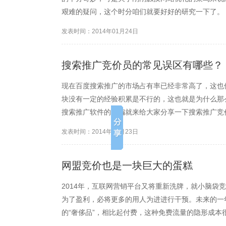
艰难的疑问，这个时分咱们就要好好的研究一下了。
分别来知道一下，当网站内部结构对比丰厚的时分，
发表时间：2014年01月24日
假如说一个网站各方面做的...
搜索推广竞价员的常见误区有哪些？
现在百度搜索推广的市场占有率已经非常高了，这也
块没有一定的经验积累是不行的，这也就是为什么那
搜索推广软件的小编就来给大家分享一下搜索推广竞
着。现在一般大一点的竞价推广账户都有上千个关键
发表时间：2014年01月23日
量异常浩大的事情。这个时候...
网盟竞价也是一块巨大的蛋糕
2014年，互联网营销平台又将重新洗牌，就小脑袋
为了盈利，必将更多的用人为进进行干预。未来的一
的“奢侈品”，相比起付费，这种免费流量的隐形成
里呢？小脑袋百度竞价软件的小编觉得，百度网盟竞