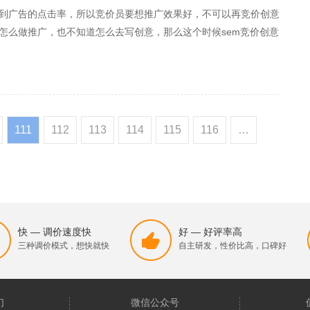
到广告的点击率，所以竞价员要想推广效果好，不可以再竞价创意
怎么做推广，也不知道怎么去写创意，那么这个时候sem竞价创意
111
112
113
114
115
116
…
快 — 调价速度快
好 — 好评率高
三种调价模式，想快就快
自主研发，性价比高，口碑好
们
微信公众号