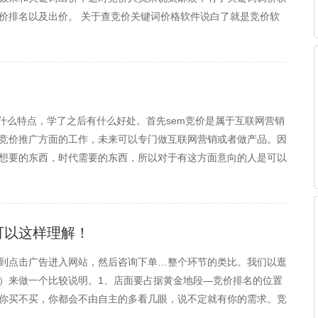
价排名以及出价。 关于查竞价关键词价格软件说白了就是竞价软
有在使用，上面也有说到，竞价软件之所以受到竞价人员的喜爱，
有什么特点，学了之后有什么好处。首先sem竞价是属于互联网营销
竞价推广方面的工作，未来可以专门做互联网营销或者做产品。因
想要的东西，时代需要的东西，所以对于有这方面意向的人是可以
可以这样理解！
到点击广告进入网站，然后咨询下单…整个环节的类比。我们以逛
）来做一个比较说明。1、店面要占据黄金地段—竞价排名的位置
你买不买，你都会不由自主的多看几眼，说不定就有你的需求。竞
位置是前5位（现在出价低也有流量，有些是搜索合作流量），这