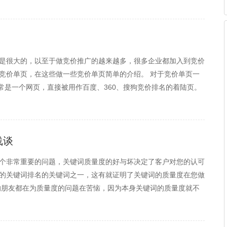
是很大的，以至于做竞价推广的越来越多，很多企业都加入到竞价
竞价单页，在这些做一些竞价单页简单的介绍。 对于竞价单页一
常是一个网页，直接被用作百度、360、搜狗竞价排名的着陆页。
成，因此取名“竞价单页”。通常竞价单页会包含以下系统模块： 产
浅谈
个非常重要的问题，关键词质量度的好与坏决定了客户对您的认可
的关键词排名的关键词之一，这有就证明了关键词的质量度在您做
的朋友都在为质量度的问题在苦恼，因为本身关键词的质量度就不
来后，没有多久质量度又低下去了。这样以来对竞价人员来说是非