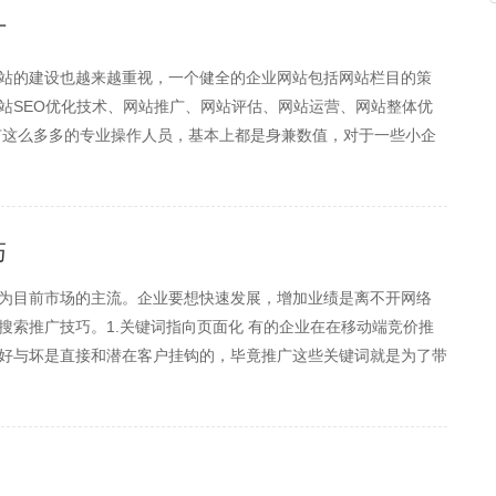
广
站的建设也越来越重视，一个健全的企业网站包括网站栏目的策
站SEO优化技术、网站推广、网站评估、网站运营、网站整体优
有这么多多的专业操作人员，基本上都是身兼数值，对于一些小企
介绍，网站信息量比较少等，所以小企业一定要把网站的加载速度
巧
为目前市场的主流。企业要想快速发展，增加业绩是离不开网络
搜索推广技巧。1.关键词指向页面化 有的企业在在移动端竞价推
好与坏是直接和潜在客户挂钩的，毕竟推广这些关键词就是为了带
客户不同的需求。一般来说，用户在使用移动设备搜索的时候，不