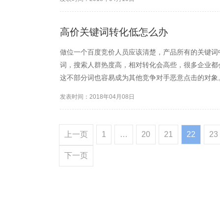
高价关键词转化低怎么办
做位一个百度竞价人员应该清楚，产品所有的关键词
词，搜索人群热度高，相对转化会高些，很多企业都
这不部分词也容易成为其他竞争对手恶意点击的对象
点几下就会账户下线了，对于小规模企业来说与大型
发表时间：2018年04月08日
不过别人那就要另寻他路。
上一页
1
…
20
21
22
23
下一页